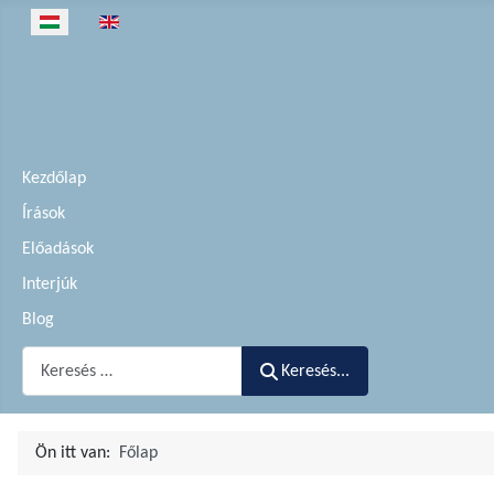
Válasszon nyelvet
Kezdőlap
Írások
Előadások
Interjúk
Blog
Keresés...
Keresés...
Ön itt van:
Főlap